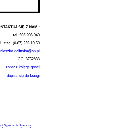
NTAKTUJ SIĘ Z NAMI:
tel. 603 903 040
el. stac. (0-67) 259 10 50
nieszka.golinska@op.pl
GG: 3752833
zobacz księgę gości
dopisz się do księgi
ci
Ogłoszenia
Praca za