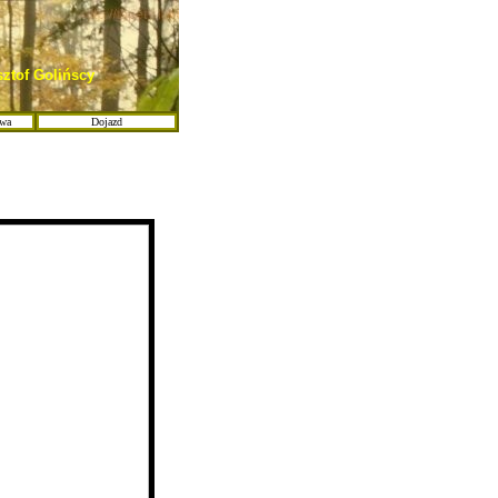
sztof Golińscy
owa
Dojazd