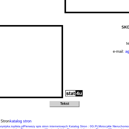
SKO
t
e-mail:
ag
Tekst
rystyka.toplista.pl
Pierwszy spis stron internetowych
Katalog Stron : 0G.PL
Motocykle
Nieruchomoś