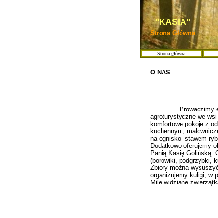
''KASIA''
Strona Główna
Strona główna
O NAS
Prowadzimy ekolo
agroturystyczne we wsi
komfortowe pokoje z od
kuchennym, malownicze
na ognisko, stawem ryb
Dodatkowo oferujemy ob
Panią Kasię Golińską. 
(borowiki, podgrzybki, ku
Zbiory można wysuszyć
organizujemy kuligi, w 
Mile widziane zwierzą