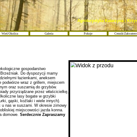
Agroturystyka Katarzyna i Krzy
Wieś/Okolica
Galeria
Pokoje
Cennik/Zakwater
giczne gospodarstwo
 Brzeźniak. Do dyspozycji mamy
dzielnymi łazienkami, aneksem
 podwórze wraz z grillem, miejscem
nym oraz suszarnią do grzybów.
iady przyrządzane przez właścicielkę,
Okoliczne lasy bogate w grzybki
rki, gąski, koźlaki i wiele innych).
 u nas w suszarni. W okresie zimowy
pobliskiej miejscowości jazda konna.
tka domowe.
Serdecznie Zapraszamy